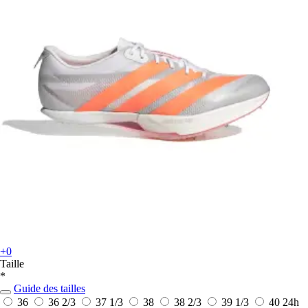
+0
Taille
*
Guide des tailles
36
36 2/3
37 1/3
38
38 2/3
39 1/3
40
24h