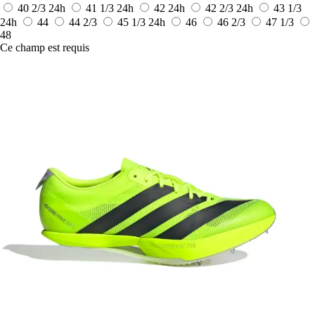
40 2/3
24h
41 1/3
24h
42
24h
42 2/3
24h
43 1/3
24h
44
44 2/3
45 1/3
24h
46
46 2/3
47 1/3
48
Ce champ est requis