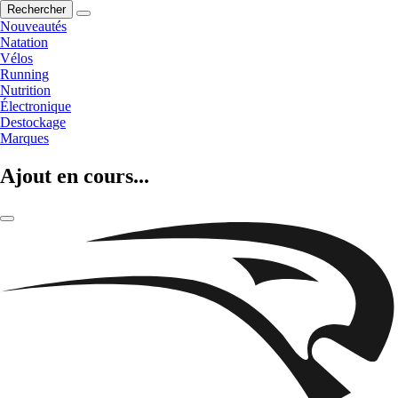
Rechercher
Nouveautés
Natation
Vélos
Running
Nutrition
Électronique
Destockage
Marques
Ajout en cours...