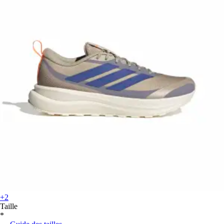
+2
Taille
*