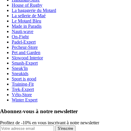
House of Rugby
La bagagerie du Motard
La sellerie de Maé
Le Motard Bleu
Made in Paradis
Nauti-wave
On-Fight
Padel-Expert
Pecheur-Store
Pet and Garden
Slowood Interior
Smash-Expert
Sneak'In
Sneakids
Sport is good
Training-Fit
Trek-Expert
Vélo-Store
Winter Expert
Abonnez-vous à notre newsletter
Profitez de -10% en vous inscrivant à notre newsletter
S'inscrire