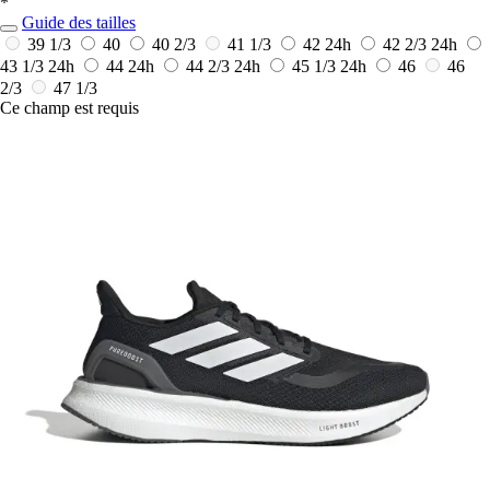
*
Guide des tailles
39 1/3
40
40 2/3
41 1/3
42
24h
42 2/3
24h
43 1/3
24h
44
24h
44 2/3
24h
45 1/3
24h
46
46
2/3
47 1/3
Ce champ est requis