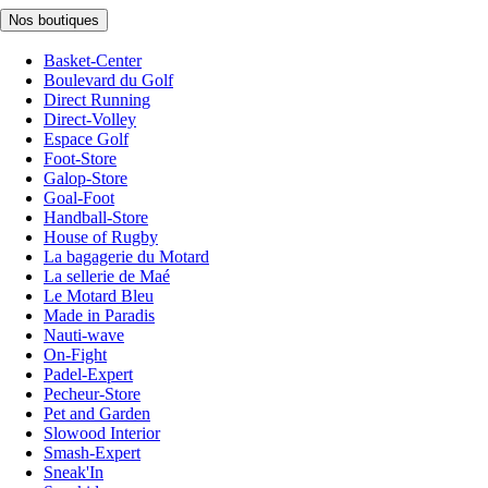
Nos boutiques
Basket-Center
Boulevard du Golf
Direct Running
Direct-Volley
Espace Golf
Foot-Store
Galop-Store
Goal-Foot
Handball-Store
House of Rugby
La bagagerie du Motard
La sellerie de Maé
Le Motard Bleu
Made in Paradis
Nauti-wave
On-Fight
Padel-Expert
Pecheur-Store
Pet and Garden
Slowood Interior
Smash-Expert
Sneak'In