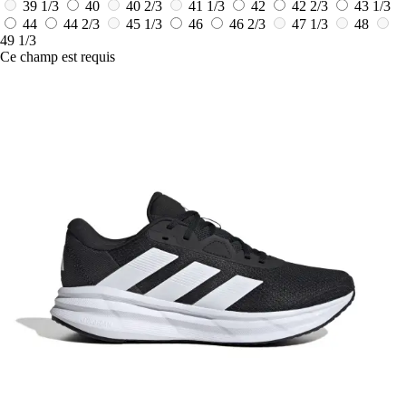
39 1/3
40
40 2/3
41 1/3
42
42 2/3
43 1/3
44
44 2/3
45 1/3
46
46 2/3
47 1/3
48
49 1/3
Ce champ est requis