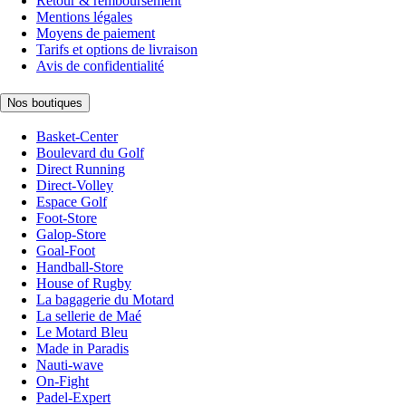
Retour & remboursement
Mentions légales
Moyens de paiement
Tarifs et options de livraison
Avis de confidentialité
Nos boutiques
Basket-Center
Boulevard du Golf
Direct Running
Direct-Volley
Espace Golf
Foot-Store
Galop-Store
Goal-Foot
Handball-Store
House of Rugby
La bagagerie du Motard
La sellerie de Maé
Le Motard Bleu
Made in Paradis
Nauti-wave
On-Fight
Padel-Expert