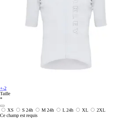
+-2
Taille
*
XS
S
24h
M
24h
L
24h
XL
2XL
Ce champ est requis