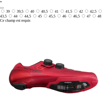
*
39
39,5
40
40,5
41
41,5
42
42,5
43,5
44
44,5
45
45,5
46
46,5
47
48
Ce champ est requis