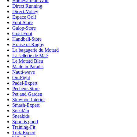
Boulevard du Golf
Direct Running
Direct-Volley
Espace Golf
Foot-Store
Galop-Store
Goal-Foot
Handball-Store
House of Rugby
La bagagerie du Motard
La sellerie de Maé
Le Motard Bleu
Made in Paradis
Nauti-wave
On-Fight
Padel-Expert
Pecheur-Store
Pet and Garden
Slowood Interior
Smash-Expert
Sneak'In
Sneakids
Sport is good
Training-Fit
Trek-Expert