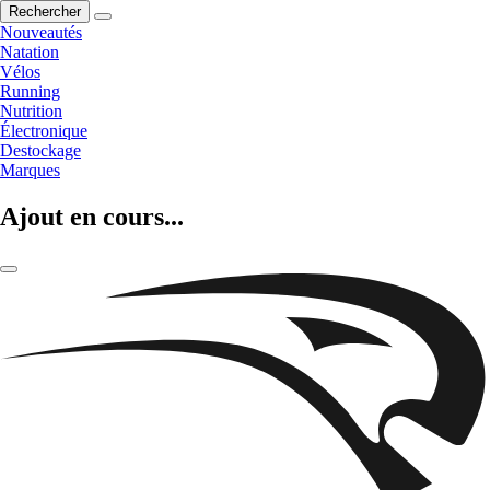
Rechercher
Nouveautés
Natation
Vélos
Running
Nutrition
Électronique
Destockage
Marques
Ajout en cours...