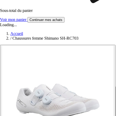
Sous-total du panier
Voir mon panier
Continuer mes achats
Loading...
Accueil
/
Chaussures femme Shimano SH-RC703