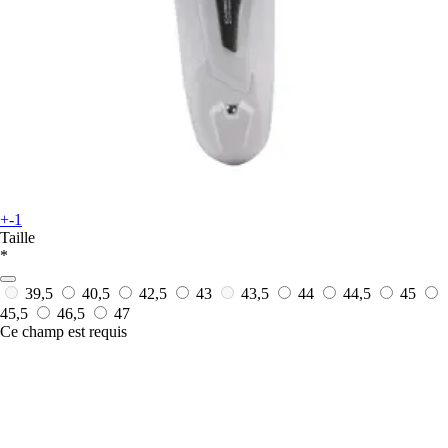
+-1
Taille
*
39,5
40,5
42,5
43
43,5
44
44,5
45
45,5
46,5
47
Ce champ est requis