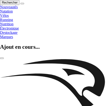
Rechercher
Nouveautés
Natation
Vélos
Running
Nutrition
Électronique
Destockage
Marques
Ajout en cours...