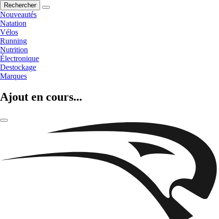
Rechercher
Nouveautés
Natation
Vélos
Running
Nutrition
Électronique
Destockage
Marques
Ajout en cours...