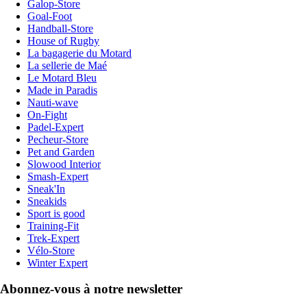
Galop-Store
Goal-Foot
Handball-Store
House of Rugby
La bagagerie du Motard
La sellerie de Maé
Le Motard Bleu
Made in Paradis
Nauti-wave
On-Fight
Padel-Expert
Pecheur-Store
Pet and Garden
Slowood Interior
Smash-Expert
Sneak'In
Sneakids
Sport is good
Training-Fit
Trek-Expert
Vélo-Store
Winter Expert
Abonnez-vous à notre newsletter