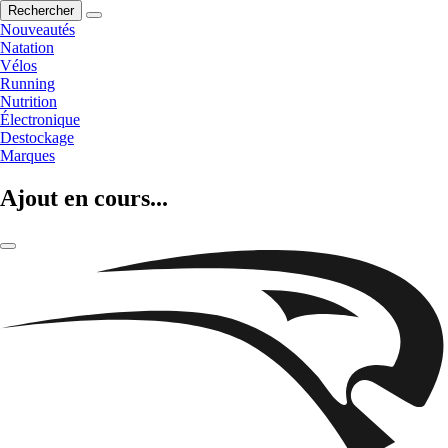
Rechercher
Nouveautés
Natation
Vélos
Running
Nutrition
Électronique
Destockage
Marques
Ajout en cours...