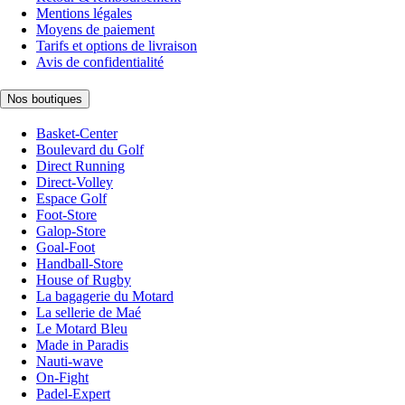
Mentions légales
Moyens de paiement
Tarifs et options de livraison
Avis de confidentialité
Nos boutiques
Basket-Center
Boulevard du Golf
Direct Running
Direct-Volley
Espace Golf
Foot-Store
Galop-Store
Goal-Foot
Handball-Store
House of Rugby
La bagagerie du Motard
La sellerie de Maé
Le Motard Bleu
Made in Paradis
Nauti-wave
On-Fight
Padel-Expert