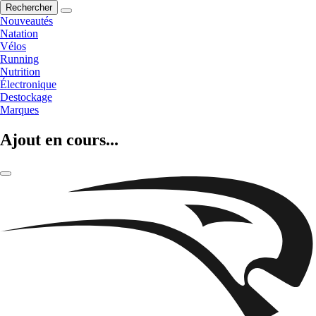
Rechercher
Nouveautés
Natation
Vélos
Running
Nutrition
Électronique
Destockage
Marques
Ajout en cours...