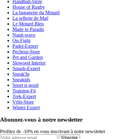
Handball-Store
House of Rugby
La bagagerie du Motard
La sellerie de Maé
Le Motard Bleu
Made in Paradis
Nauti-wave
On-Fight
Padel-Expert
Pecheur-Store
Pet and Garden
Slowood Interior
Smash-Expert
Sneak'In
Sneakids
Sport is good
Training-Fit
Trek-Expert
Vélo-Store
Winter Expert
Abonnez-vous à notre newsletter
Profitez de -10% en vous inscrivant à notre newsletter
S'inscrire