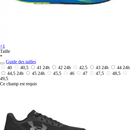
+1
Taille
*
Guide des tailles
40
40,5
41
24h
42
24h
42,5
43
24h
44
24h
44,5
24h
45
24h
45,5
46
47
47,5
48,5
49,5
Ce champ est requis