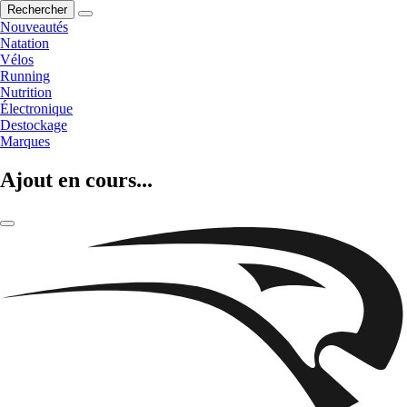
Rechercher
Nouveautés
Natation
Vélos
Running
Nutrition
Électronique
Destockage
Marques
Ajout en cours...