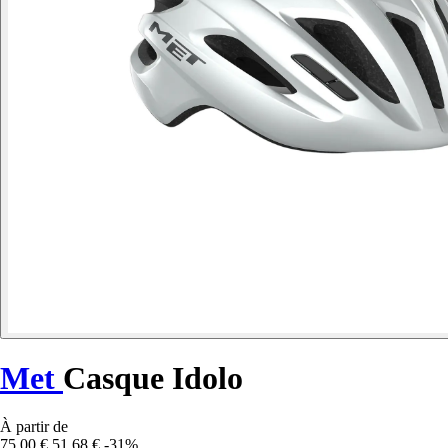
Met
Casque Idolo
À partir de
75,00 €
51,68 €
-31%