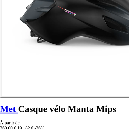
Met
Casque vélo Manta Mips
À partir de
260,00 €
191,82 €
-26%