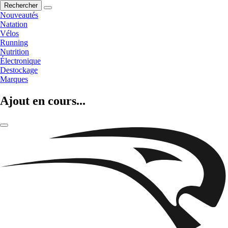
Rechercher
Nouveautés
Natation
Vélos
Running
Nutrition
Électronique
Destockage
Marques
Ajout en cours...