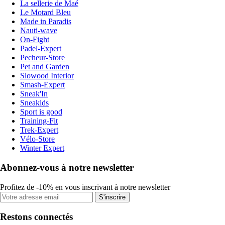
La sellerie de Maé
Le Motard Bleu
Made in Paradis
Nauti-wave
On-Fight
Padel-Expert
Pecheur-Store
Pet and Garden
Slowood Interior
Smash-Expert
Sneak'In
Sneakids
Sport is good
Training-Fit
Trek-Expert
Vélo-Store
Winter Expert
Abonnez-vous à notre newsletter
Profitez de -10% en vous inscrivant à notre newsletter
S'inscrire
Restons connectés