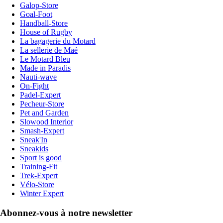
Galop-Store
Goal-Foot
Handball-Store
House of Rugby
La bagagerie du Motard
La sellerie de Maé
Le Motard Bleu
Made in Paradis
Nauti-wave
On-Fight
Padel-Expert
Pecheur-Store
Pet and Garden
Slowood Interior
Smash-Expert
Sneak'In
Sneakids
Sport is good
Training-Fit
Trek-Expert
Vélo-Store
Winter Expert
Abonnez-vous à notre newsletter