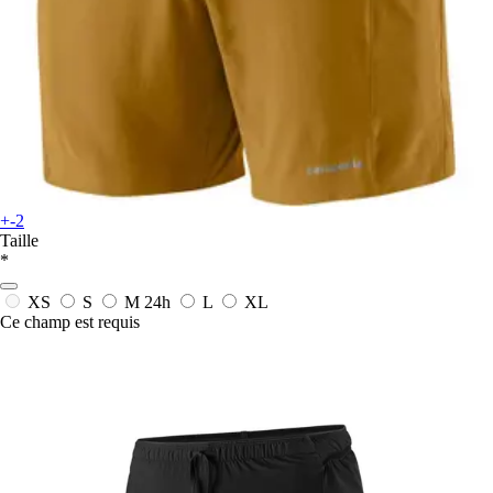
+-2
Taille
*
XS
S
M
24h
L
XL
Ce champ est requis