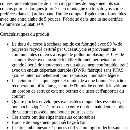
collées, une entrejambe de 7'' et cinq poches de rangement, ils sont
conçus pour les longues journées en montagne ou lors de vos sorties
préférées dans le jardin quand l'utilité compte. Également disponibles
avec une entrejambe de 5 pouces. Fabriqué dans une usine certifiée
Commerce Équitable™.
Caractéristiques du produit
Le tissu du corps à séchage rapide est fabriqué avec 90 % de
polyester recyclé certifié par OceanCycle et provenant de
communautés côtières à risque de pollution plastique/10 % de
spandex tissé avec un stretch bidirectionnel, permettant une
grande liberté de mouvement et un ajustement confortable, traité
avec un enduit déperlant durable (DWR) fabriqué sans PFAS
ajoutés intentionnellement pour repousser l'humidité légère
La ceinture élastique légère et minimale a une bonne élasticité et
récupération, offre une gestion de l'humidité et réduit le volume ;
un cordon de serrage externe permet d'ajuster et d'apporter du
confort
Quatre poches enveloppes extensibles rangent les essentiels, et
une poche zippée sécurisée au centre du dos maintient les objets
de valeur et possède une boucle pour les clés
Ces shorts ont des slips intérieurs confortables
Boucle de rangement pour séchage à l'air
L'entrejambe mesure 7 pouces et il y a un logo réfléchissant sur