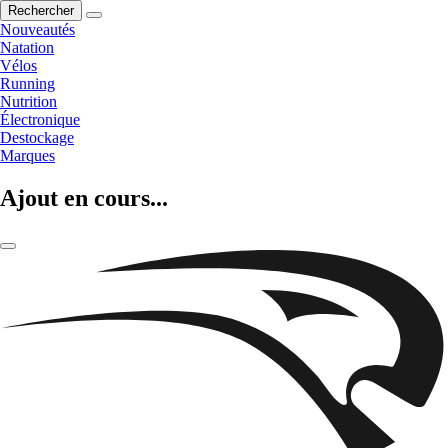
Rechercher
Nouveautés
Natation
Vélos
Running
Nutrition
Électronique
Destockage
Marques
Ajout en cours...