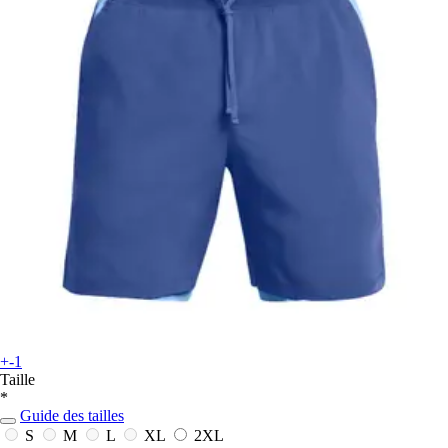
+-1
Taille
*
Guide des tailles
S
M
L
XL
2XL