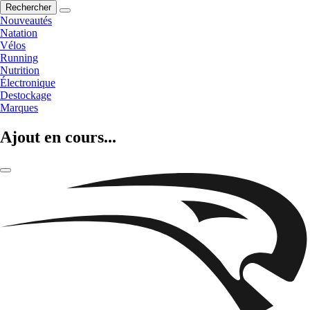
Rechercher
Nouveautés
Natation
Vélos
Running
Nutrition
Électronique
Destockage
Marques
Ajout en cours...