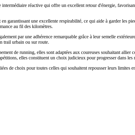
ntermédiaire réactive qui offre un excellent retour d'énergie, favorisant
n garantissant une excellente respirabilité, ce qui aide à garder les pie
rmance au fil des kilomètres.
ment par une adhérence remarquable grâce à leur semelle extérieure éla
n trail urbain ou sur route.
nt de running, elles sont adaptées aux coureuses souhaitant allier confo
étitions, elles constituent un choix judicieux pour progresser dans les 
s de choix pour toutes celles qui souhaitent repousser leurs limites en 