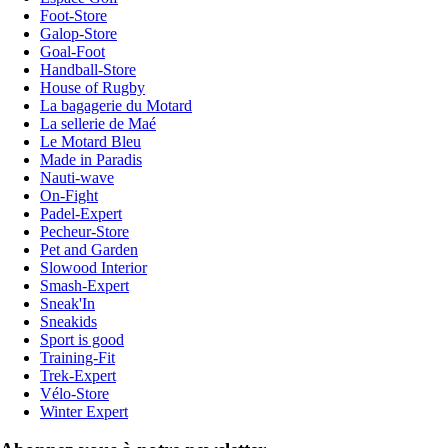
Foot-Store
Galop-Store
Goal-Foot
Handball-Store
House of Rugby
La bagagerie du Motard
La sellerie de Maé
Le Motard Bleu
Made in Paradis
Nauti-wave
On-Fight
Padel-Expert
Pecheur-Store
Pet and Garden
Slowood Interior
Smash-Expert
Sneak'In
Sneakids
Sport is good
Training-Fit
Trek-Expert
Vélo-Store
Winter Expert