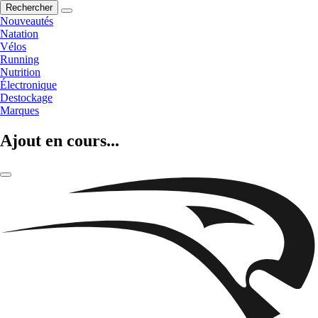
Rechercher
Nouveautés
Natation
Vélos
Running
Nutrition
Électronique
Destockage
Marques
Ajout en cours...