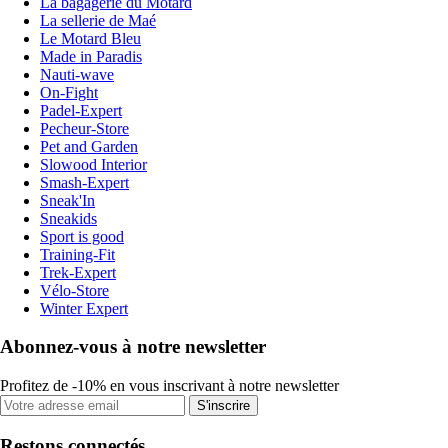
La bagagerie du Motard
La sellerie de Maé
Le Motard Bleu
Made in Paradis
Nauti-wave
On-Fight
Padel-Expert
Pecheur-Store
Pet and Garden
Slowood Interior
Smash-Expert
Sneak'In
Sneakids
Sport is good
Training-Fit
Trek-Expert
Vélo-Store
Winter Expert
Abonnez-vous à notre newsletter
Profitez de -10% en vous inscrivant à notre newsletter
S'inscrire
Restons connectés