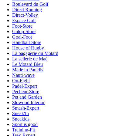
Boulevard du Golf
Direct Running
Direct-Volley
Espace Golf
Foot-Store
Galop-Store
Goal-Foot
Handball-Store
House of Rugby
La bagagerie du Motard
La sellerie de Maé
Le Motard Bleu
Made in Paradis
Nauti-wave
On-Fight
Padel-Expert
Pecheur-Store
Pet and Garden
Slowood Interior
Smash-Expert
Sneak'In
Sneakids
Sport is good
Training-Fit
Trek-Expert