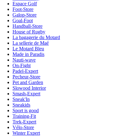
Espace Golf
Foot-Store
Galop-Store
Goal-Foot
Handball-Store
House of Rugby
La bagagerie du Motard
La sellerie de Maé
Le Motard Bleu
Made in Paradis
Nauti-wave
On-Fight
Padel-Expert
Pecheur-Store
Pet and Garden
Slowood Interior
Smash-Expert
Sneak'In
Sneakids
Sport is good
Training-Fit
Trek-Expert
Vélo-Store
Winter Expert