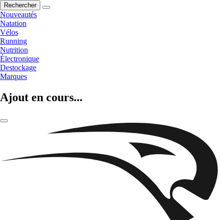
Rechercher
Nouveautés
Natation
Vélos
Running
Nutrition
Électronique
Destockage
Marques
Ajout en cours...