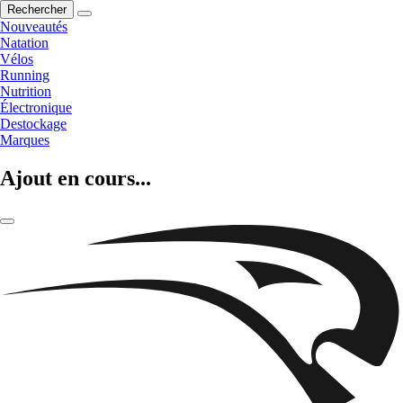
Rechercher
Nouveautés
Natation
Vélos
Running
Nutrition
Électronique
Destockage
Marques
Ajout en cours...