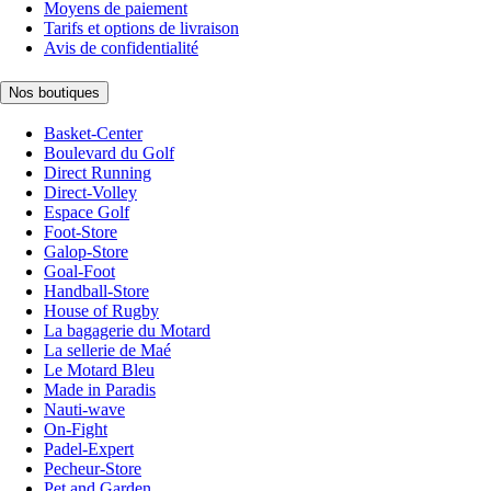
Moyens de paiement
Tarifs et options de livraison
Avis de confidentialité
Nos boutiques
Basket-Center
Boulevard du Golf
Direct Running
Direct-Volley
Espace Golf
Foot-Store
Galop-Store
Goal-Foot
Handball-Store
House of Rugby
La bagagerie du Motard
La sellerie de Maé
Le Motard Bleu
Made in Paradis
Nauti-wave
On-Fight
Padel-Expert
Pecheur-Store
Pet and Garden