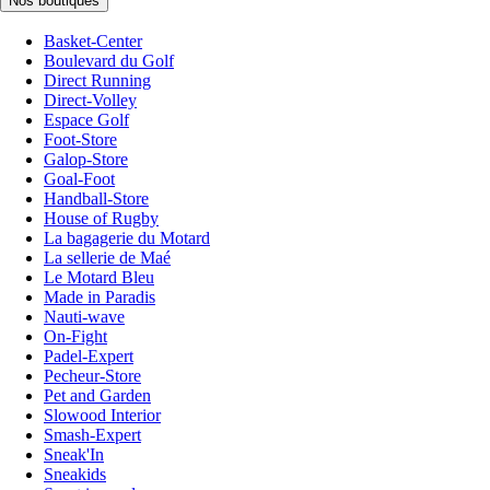
Nos boutiques
Basket-Center
Boulevard du Golf
Direct Running
Direct-Volley
Espace Golf
Foot-Store
Galop-Store
Goal-Foot
Handball-Store
House of Rugby
La bagagerie du Motard
La sellerie de Maé
Le Motard Bleu
Made in Paradis
Nauti-wave
On-Fight
Padel-Expert
Pecheur-Store
Pet and Garden
Slowood Interior
Smash-Expert
Sneak'In
Sneakids