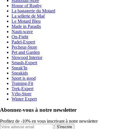
Handball-Store
House of Rugby
La bagagerie du Motard
La sellerie de Maé
Le Motard Bleu
Made in Paradis
Nauti-wave
On-Fight
Padel-Expert
Pecheur-Store
Pet and Garden
Slowood Interior
Smash-Expert
Sneak'In
Sneakids
Sport is good
Training-Fit
Trek-Expert
Vélo-Store
Winter Expert
Abonnez-vous à notre newsletter
Profitez de -10% en vous inscrivant à notre newsletter
S'inscrire