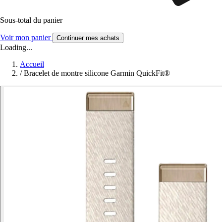
Sous-total du panier
Voir mon panier
Continuer mes achats
Loading...
Accueil
/
Bracelet de montre silicone Garmin QuickFit®