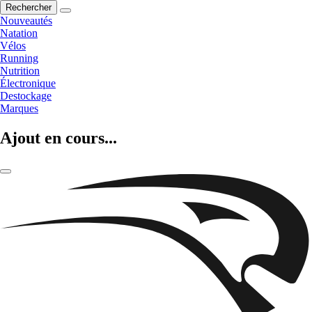
Rechercher
Nouveautés
Natation
Vélos
Running
Nutrition
Électronique
Destockage
Marques
Ajout en cours...