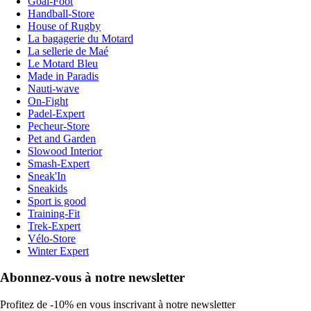
Goal-Foot
Handball-Store
House of Rugby
La bagagerie du Motard
La sellerie de Maé
Le Motard Bleu
Made in Paradis
Nauti-wave
On-Fight
Padel-Expert
Pecheur-Store
Pet and Garden
Slowood Interior
Smash-Expert
Sneak'In
Sneakids
Sport is good
Training-Fit
Trek-Expert
Vélo-Store
Winter Expert
Abonnez-vous à notre newsletter
Profitez de -10% en vous inscrivant à notre newsletter