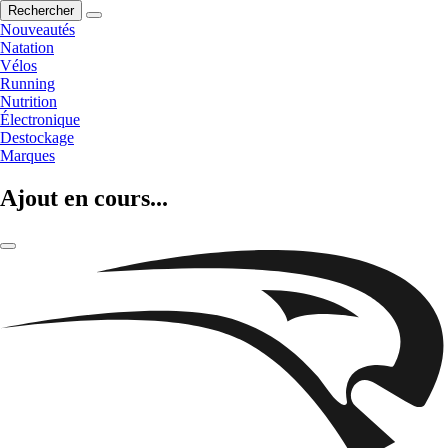
Rechercher
Nouveautés
Natation
Vélos
Running
Nutrition
Électronique
Destockage
Marques
Ajout en cours...