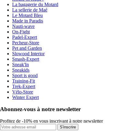
La bagagerie du Motard
La sellerie de Maé
Le Motard Bleu
Made in Paradis
Nauti-wave
On-Fight
Padel-Expert
Pecheur-Store
Pet and Garden
Slowood Interior
Smash-Expert
Sneak'In
Sneakids
Sport is good
Training-Fit
Trek-Expert
Vélo-Store
Winter Expert
Abonnez-vous à notre newsletter
Profitez de -10% en vous inscrivant à notre newsletter
S'inscrire