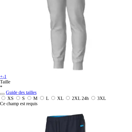
+-1
Taille
*
Guide des tailles
XS
S
M
L
XL
2XL
24h
3XL
Ce champ est requis