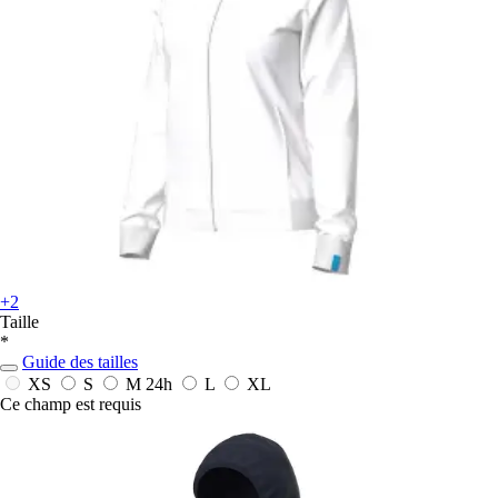
+2
Taille
*
Guide des tailles
XS
S
M
24h
L
XL
Ce champ est requis