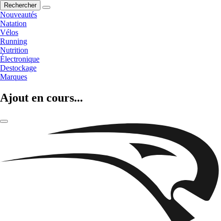
Rechercher
Nouveautés
Natation
Vélos
Running
Nutrition
Électronique
Destockage
Marques
Ajout en cours...