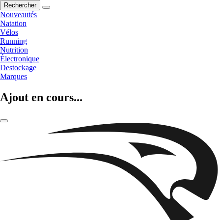
Rechercher
Nouveautés
Natation
Vélos
Running
Nutrition
Électronique
Destockage
Marques
Ajout en cours...