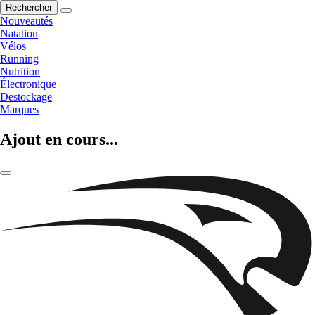
Rechercher
Nouveautés
Natation
Vélos
Running
Nutrition
Électronique
Destockage
Marques
Ajout en cours...