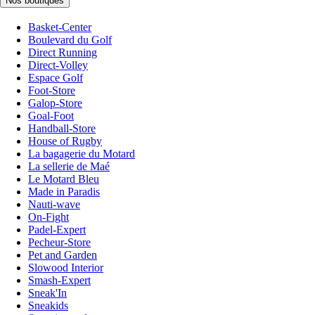
Nos boutiques
Basket-Center
Boulevard du Golf
Direct Running
Direct-Volley
Espace Golf
Foot-Store
Galop-Store
Goal-Foot
Handball-Store
House of Rugby
La bagagerie du Motard
La sellerie de Maé
Le Motard Bleu
Made in Paradis
Nauti-wave
On-Fight
Padel-Expert
Pecheur-Store
Pet and Garden
Slowood Interior
Smash-Expert
Sneak'In
Sneakids