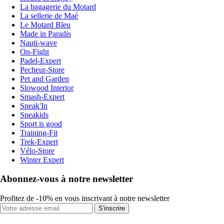
La bagagerie du Motard
La sellerie de Maé
Le Motard Bleu
Made in Paradis
Nauti-wave
On-Fight
Padel-Expert
Pecheur-Store
Pet and Garden
Slowood Interior
Smash-Expert
Sneak'In
Sneakids
Sport is good
Training-Fit
Trek-Expert
Vélo-Store
Winter Expert
Abonnez-vous à notre newsletter
Profitez de -10% en vous inscrivant à notre newsletter
S'inscrire