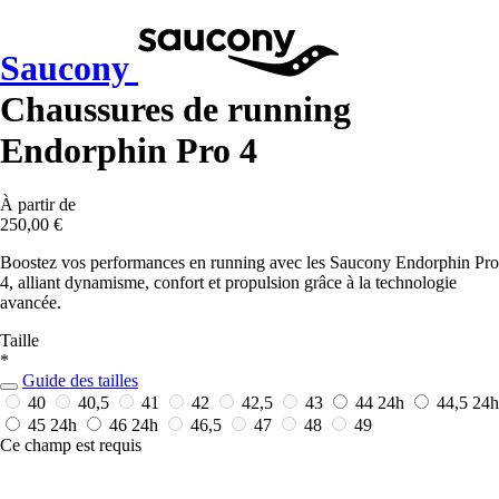
Saucony
Chaussures de running
Endorphin Pro 4
À partir de
250,00 €
Boostez vos performances en running avec les Saucony Endorphin Pro
4, alliant dynamisme, confort et propulsion grâce à la technologie
avancée.
Taille
*
Guide des tailles
40
40,5
41
42
42,5
43
44
24h
44,5
24h
45
24h
46
24h
46,5
47
48
49
Ce champ est requis