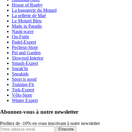
House of Rugby
La bagagerie du Motard
La sellerie de Maé
Le Motard Bleu
Made in Paradis
Nauti-wave
On-Fight
Padel-Expert
Pecheur-Store
Pet and Garden
Slowood Interior
Smash-Expert
Sneak'In
Sneakids
Sport is good
Training-Fit
Trek-Expert
Vélo-Store
Winter Expert
Abonnez-vous à notre newsletter
Profitez de -10% en vous inscrivant à notre newsletter
S'inscrire