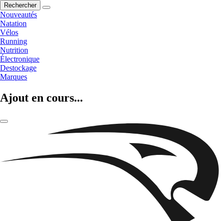
Rechercher
Nouveautés
Natation
Vélos
Running
Nutrition
Électronique
Destockage
Marques
Ajout en cours...