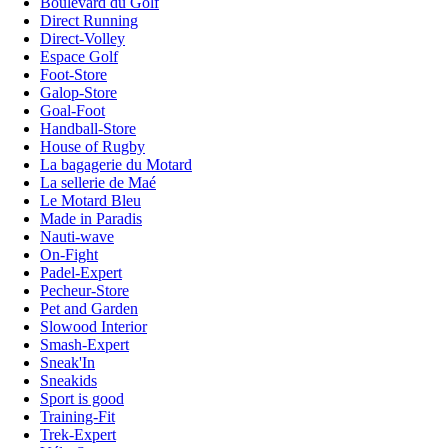
Boulevard du Golf
Direct Running
Direct-Volley
Espace Golf
Foot-Store
Galop-Store
Goal-Foot
Handball-Store
House of Rugby
La bagagerie du Motard
La sellerie de Maé
Le Motard Bleu
Made in Paradis
Nauti-wave
On-Fight
Padel-Expert
Pecheur-Store
Pet and Garden
Slowood Interior
Smash-Expert
Sneak'In
Sneakids
Sport is good
Training-Fit
Trek-Expert