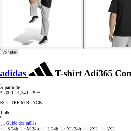
Voir plus
adidas
T-shirt Adi365 Co
À partir de
35,00 €
21,24 €
-39%
RCC TEE M BLACK
Taille
*
Guide des tailles
S
24h
M
24h
L
24h
XL
24h
2XL
3XL