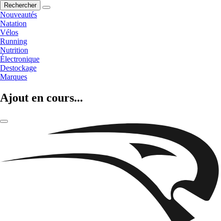
Rechercher
Nouveautés
Natation
Vélos
Running
Nutrition
Électronique
Destockage
Marques
Ajout en cours...