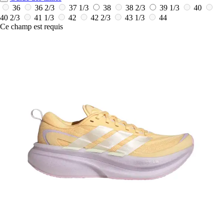
36
36 2/3
37 1/3
38
38 2/3
39 1/3
40
40 2/3
41 1/3
42
42 2/3
43 1/3
44
Ce champ est requis