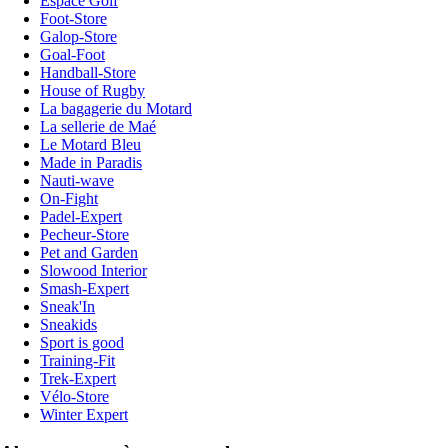
Espace Golf
Foot-Store
Galop-Store
Goal-Foot
Handball-Store
House of Rugby
La bagagerie du Motard
La sellerie de Maé
Le Motard Bleu
Made in Paradis
Nauti-wave
On-Fight
Padel-Expert
Pecheur-Store
Pet and Garden
Slowood Interior
Smash-Expert
Sneak'In
Sneakids
Sport is good
Training-Fit
Trek-Expert
Vélo-Store
Winter Expert