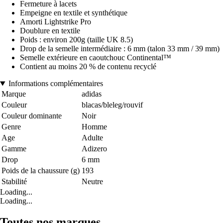
Fermeture à lacets
Empeigne en textile et synthétique
Amorti Lightstrike Pro
Doublure en textile
Poids : environ 200g (taille UK 8.5)
Drop de la semelle intermédiaire : 6 mm (talon 33 mm / 39 mm)
Semelle extérieure en caoutchouc Continental™
Contient au moins 20 % de contenu recyclé
Informations complémentaires
Marque
adidas
Couleur
blacas/bleleg/rouvif
Couleur dominante
Noir
Genre
Homme
Age
Adulte
Gamme
Adizero
Drop
6 mm
Poids de la chaussure (g)
193
Stabilité
Neutre
Loading...
Loading...
Toutes nos marques