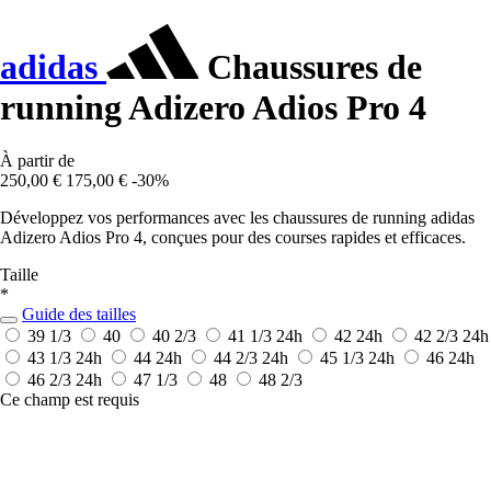
adidas
Chaussures de
running Adizero Adios Pro 4
À partir de
250,00 €
175,00 €
-30%
Développez vos performances avec les chaussures de running adidas
Adizero Adios Pro 4, conçues pour des courses rapides et efficaces.
Taille
*
Guide des tailles
39 1/3
40
40 2/3
41 1/3
24h
42
24h
42 2/3
24h
43 1/3
24h
44
24h
44 2/3
24h
45 1/3
24h
46
24h
46 2/3
24h
47 1/3
48
48 2/3
Ce champ est requis